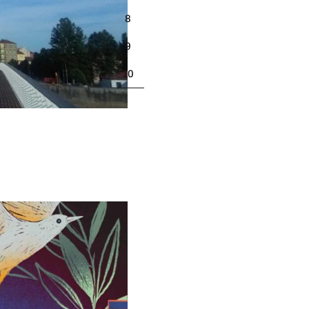
8
9
10