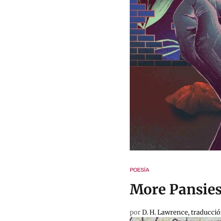
POESÍA
More Pansies 
por
D. H. Lawrence, traducci