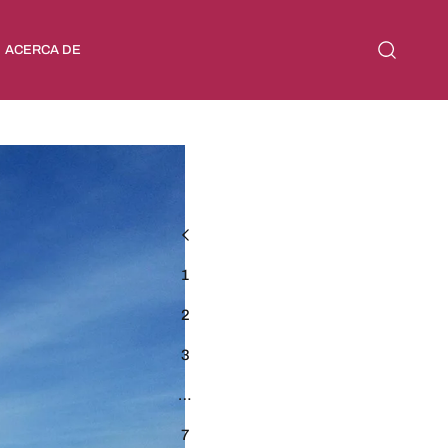
ACERCA DE
1
2
3
…
7