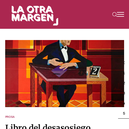
1
2
3
4
5
PROSA
Libro del desasosiego