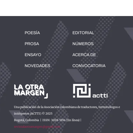
POESÍA
EDITORIAL
PROSA
NÚMEROS
ENSAYO
ACERCA DE
NOVEDADES
CONVOCATORIA
Una publicación de la Asociación colombiana de traductores, terminólogos e
intérpretes (ACTTI) © 2025
Bogotá, Colombia | ISSN: 3028-5194 (En línea) |
revistalaotramargen@gmail.com