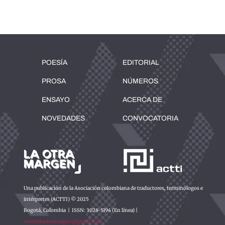
POESÍA
EDITORIAL
PROSA
NÚMEROS
ENSAYO
ACERCA DE
NOVEDADES
CONVOCATORIA
Una publicación de la Asociación colombiana de traductores, terminólogos e
intérpretes (ACTTI) © 2025
Bogotá, Colombia | ISSN: 3028-5194 (En línea) |
revistalaotramargen@gmail.com