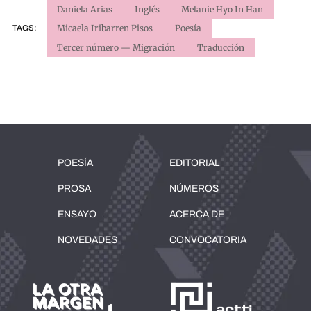
Daniela Arias
Inglés
Melanie Hyo In Han
Micaela Iribarren Pisos
Poesía
TAGS:
Tercer número — Migración
Traducción
POESÍA
EDITORIAL
PROSA
NÚMEROS
ENSAYO
ACERCA DE
NOVEDADES
CONVOCATORIA