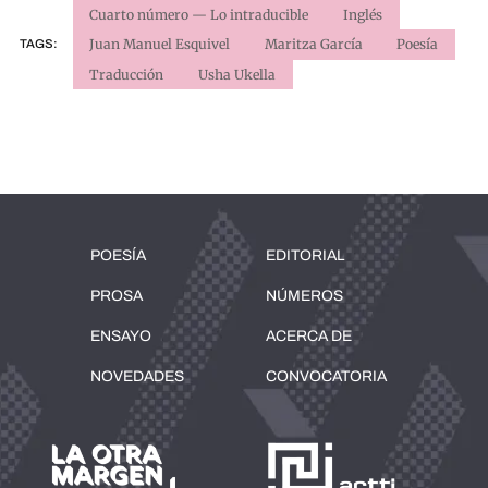
Cuarto número — Lo intraducible
Inglés
Juan Manuel Esquivel
Maritza García
Poesía
TAGS:
Traducción
Usha Ukella
POESÍA
EDITORIAL
PROSA
NÚMEROS
ENSAYO
ACERCA DE
NOVEDADES
CONVOCATORIA