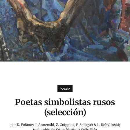
POESÍA
Poetas simbolistas rusos
(selección)
por
K. Fófanov, I. Ánnenski, Z. Guíppius, F. Sologub & L. Kobylinski;
traducción de César Martínez Celis Diáz